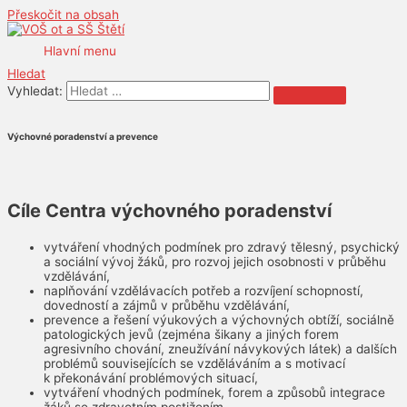
Přeskočit na obsah
Hlavní menu
Hledat
Vyhledat:
Výchovné poradenství a prevence
Cíle Centra výchovného poradenství
vytváření vhodných podmínek pro zdravý tělesný, psychický
a sociální vývoj žáků, pro rozvoj jejich osobnosti v průběhu
vzdělávání,
naplňování vzdělávacích potřeb a rozvíjení schopností,
dovedností a zájmů v průběhu vzdělávání,
prevence a řešení výukových a výchovných obtíží, sociálně
patologických jevů (zejména šikany a jiných forem
agresivního chování, zneužívání návykových látek) a dalších
problémů souvisejících se vzděláváním a s motivací
k překonávání problémových situací,
vytváření vhodných podmínek, forem a způsobů integrace
žáků se zdravotním postižením,