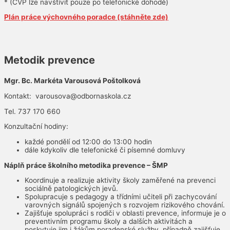
* (CVP lze navštívit pouze po telefonické dohodě)
Plán práce výchovného poradce (stáhněte zde)
Metodik prevence
Mgr. Bc. Markéta Varousová Poštolková
Kontakt: varousova@odbornaskola.cz
Tel. 737 170 660
Konzultační hodiny:
každé pondělí od 12:00 do 13:00 hodin
dále kdykoliv dle telefonické či písemné domluvy
Náplň práce školního metodika prevence – ŠMP
Koordinuje a realizuje aktivity školy zaměřené na prevenci
sociálně patologických jevů.
Spolupracuje s pedagogy a třídními učiteli při zachycování
varovných signálů spojených s rozvojem rizikového chování.
Zajišťuje spolupráci s rodiči v oblasti prevence, informuje je o
preventivním programu školy a dalších aktivitách a
poskytuje jim i žákům poradenské služby, případně zajišťuje