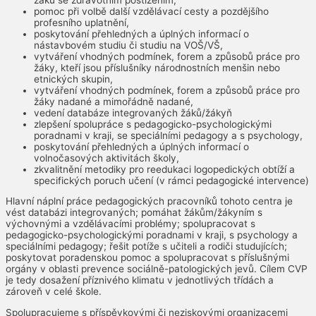
pomoc při volbě další vzdělávací cesty a pozdějšího
profesního uplatnění,
poskytování přehledných a úplných informací o
nástavbovém studiu či studiu na VOŠ/VŠ,
vytváření vhodných podmínek, forem a způsobů práce pro
žáky, kteří jsou příslušníky národnostních menšin nebo
etnických skupin,
vytváření vhodných podmínek, forem a způsobů práce pro
žáky nadané a mimořádně nadané,
vedení databáze integrovaných žáků/žákyň
zlepšení spolupráce s pedagogicko-psychologickými
poradnami v kraji, se speciálními pedagogy a s psychology,
poskytování přehledných a úplných informací o
volnočasových aktivitách školy,
zkvalitnění metodiky pro reedukaci logopedických obtíží a
specifických poruch učení (v rámci pedagogické intervence)
Hlavní náplní práce pedagogických pracovníků tohoto centra je
vést databázi integrovaných; pomáhat žákům/žákyním s
výchovnými a vzdělávacími problémy; spolupracovat s
pedagogicko-psychologickými poradnami v kraji, s psychology a
speciálními pedagogy; řešit potíže s učiteli a rodiči studujících;
poskytovat poradenskou pomoc a spolupracovat s příslušnými
orgány v oblasti prevence sociálně-patologických jevů. Cílem CVP
je tedy dosažení příznivého klimatu v jednotlivých třídách a
zároveň v celé škole.
Spolupracujeme s příspěvkovými či neziskovými organizacemi