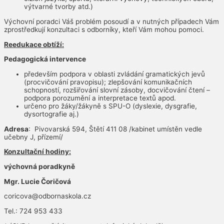
výtvarné tvorby atd.)
Výchovní poradci Váš problém posoudí a v nutných případech Vám
zprostředkují konzultaci s odborníky, kteří Vám mohou pomoci.
Reedukace obtíží:
Pedagogická intervence
především podpora v oblasti zvládání gramatických jevů
(procvičování pravopisu); zlepšování komunikačních
schopností, rozšiřování slovní zásoby, docvičování čtení –
podpora porozumění a interpretace textů apod.
určeno pro žáky/žákyně s SPU-O (dyslexie, dysgrafie,
dysortografie aj.)
Adresa
: Pivovarská 594, Štětí 411 08 /kabinet umístěn vedle
učebny J, přízemí/
Konzultační hodiny:
výchovná poradkyně
Mgr. Lucie Čoričová
coricova@odbornaskola.cz
Tel.: 724 953 433