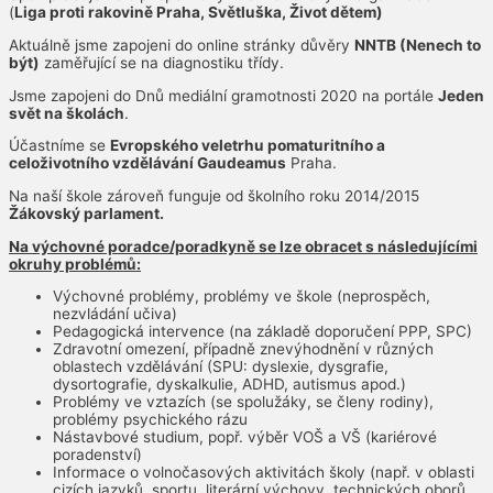
(
Liga proti rakovině Praha, Světluška, Život dětem)
Aktuálně jsme zapojeni do online stránky důvěry
NNTB (Nenech to
být)
zaměřující se na diagnostiku třídy.
Jsme zapojeni do Dnů mediální gramotnosti 2020 na portále
Jeden
svět na školách
.
Účastníme se
Evropského veletrhu pomaturitního a
celoživotního vzdělávání Gaudeamus
Praha.
Na naší škole zároveň funguje od školního roku 2014/2015
Žákovský parlament.
Na výchovné poradce/poradkyně se lze obracet s následujícími
okruhy problémů:
Výchovné problémy, problémy ve škole (neprospěch,
nezvládání učiva)
Pedagogická intervence (na základě doporučení PPP, SPC)
Zdravotní omezení, případně znevýhodnění v různých
oblastech vzdělávání (SPU: dyslexie, dysgrafie,
dysortografie, dyskalkulie, ADHD, autismus apod.)
Problémy ve vztazích (se spolužáky, se členy rodiny),
problémy psychického rázu
Nástavbové studium, popř. výběr VOŠ a VŠ (kariérové
poradenství)
Informace o volnočasových aktivitách školy (např. v oblasti
cizích jazyků, sportu, literární výchovy, technických oborů,