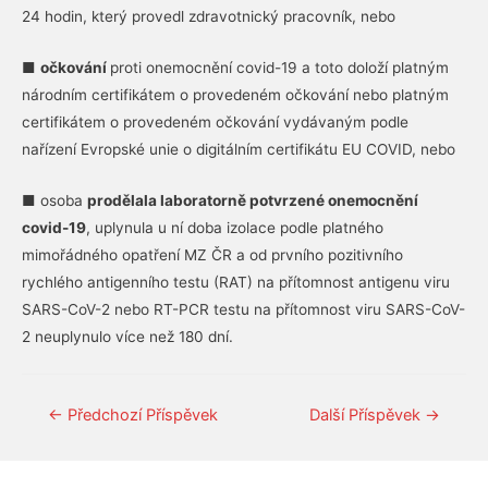
24 hodin, který provedl zdravotnický pracovník, nebo
■
očkování
proti onemocnění covid-19 a toto doloží platným
národním certifikátem o provedeném očkování nebo platným
certifikátem o provedeném očkování vydávaným podle
nařízení Evropské unie o digitálním certifikátu EU COVID, nebo
■ osoba
prodělala laboratorně potvrzené onemocnění
covid-19
, uplynula u ní doba izolace podle platného
mimořádného opatření MZ ČR a od prvního pozitivního
rychlého antigenního testu (RAT) na přítomnost antigenu viru
SARS-CoV-2 nebo RT-PCR testu na přítomnost viru SARS-CoV-
2 neuplynulo více než 180 dní.
Navigace
←
Předchozí Příspěvek
Další Příspěvek
→
pro
příspěvek