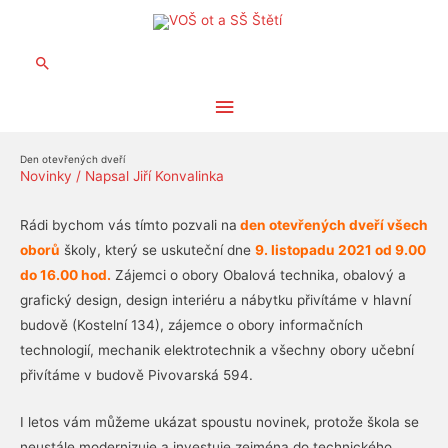
Hledat
Hlavní
menu
Den otevřených dveří
Novinky
/ Napsal
Jiří Konvalinka
Rádi bychom vás tímto pozvali na
den otevřených dveří všech
oborů
školy, který se uskuteční dne
9. listopadu 2021 od 9.00
do 16.00 hod.
Zájemci o obory Obalová technika, obalový a
grafický design, design interiéru a nábytku přivítáme v hlavní
budově (Kostelní 134), zájemce o obory informačních
technologií, mechanik elektrotechnik a všechny obory učební
přivítáme v budově Pivovarská 594.
I letos vám můžeme ukázat spoustu novinek, protože škola se
neustále modernizuje a investuje zejména do technického