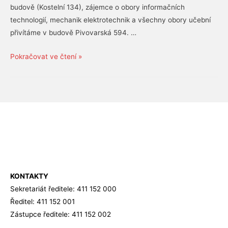
budově (Kostelní 134), zájemce o obory informačních
technologií, mechanik elektrotechnik a všechny obory učební
přivítáme v budově Pivovarská 594. …
Den
Pokračovat ve čtení »
otevřených
dveří
11.
1.
2021
KONTAKTY
Sekretariát ředitele: 411 152 000
Ředitel: 411 152 001
Zástupce ředitele: 411 152 002