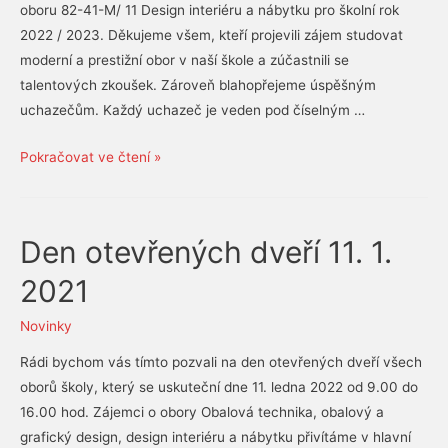
oboru 82-41-M/ 11 Design interiéru a nábytku pro školní rok
2022 / 2023. Děkujeme všem, kteří projevili zájem studovat
moderní a prestižní obor v naší škole a zúčastnili se
talentových zkoušek. Zároveň blahopřejeme úspěšným
uchazečům. Každý uchazeč je veden pod číselným …
Výsledky
Pokračovat ve čtení »
přijímacího
řízení
do
Den otevřených dveří 11. 1.
oboru
Design
2021
interiéru
Novinky
pro
školní
Rádi bychom vás tímto pozvali na den otevřených dveří všech
rok
oborů školy, který se uskuteční dne 11. ledna 2022 od 9.00 do
2022/2023
16.00 hod. Zájemci o obory Obalová technika, obalový a
grafický design, design interiéru a nábytku přivítáme v hlavní